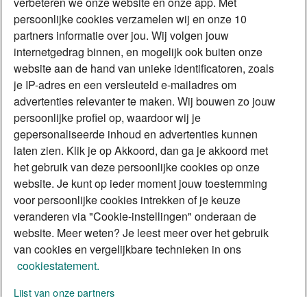
verbeteren we onze website en onze app. Met
bij jouw Operationsteam terecht. Verder staan de afdeling Distributie
persoonlijke cookies verzamelen wij en onze 10
Services en een vaste relatiemanager voor jou klaar. Wil je met ons
partners informatie over jou. Wij volgen jouw
samenwerken, vraag dan een aanstelling bij ons aan.
internetgedrag binnen, en mogelijk ook buiten onze
Aanstelling aanvragen
website aan de hand van unieke identificatoren, zoals
je IP-adres en een versleuteld e-mailadres om
Contact
advertenties relevanter te maken. Wij bouwen zo jouw
Ben je een onafhankelijk hypotheekadviseur en wil je meer weten
persoonlijke profiel op, waardoor wij je
over samenwerken met ABN AMRO Intermediaire Distributie?
gepersonaliseerde inhoud en advertenties kunnen
Neem contact op met de afdeling
Distributie Services
:
laten zien. Klik je op Akkoord, dan ga je akkoord met
Telefoon: 033 - 750 4635
het gebruik van deze persoonlijke cookies op onze
E-mail:
distributieservices@nl.abnamro.com
website. Je kunt op ieder moment jouw toestemming
Wil je als particuliere/zakelijke klant van ABN AMRO meer
voor persoonlijke cookies intrekken of je keuze
informatie of heb je een vraag? Ga dan naar
abnamro.nl
of bel 0900-
veranderen via "Cookie-instellingen" onderaan de
0024.033-750 4635033-750 4635
website. Meer weten? Je leest meer over het gebruik
van cookies en vergelijkbare technieken in ons
Voor intermediairs
cookiestatement.
Aanstelling aanvragen
Rente
Over ons
Lijst van onze partners
Voor consumenten