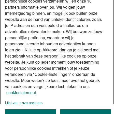
persoonlijke cookies verzamelen wij en onze 10
Actuele rentetarieven
partners informatie over jou. Wij volgen jouw
internetgedrag binnen, en mogelijk ook buiten onze
Periode
NHG
t/m 65%
t/m 85%
website aan de hand van unieke identificatoren, zoals
10 jaar
Vanaf 4,38%
Vanaf 4,67%
Vanaf 4,68%
je IP-adres en een versleuteld e-mailadres om
20 jaar
Vanaf 4,80%
Vanaf 5,03%
Vanaf 5,12%
advertenties relevanter te maken. Wij bouwen zo jouw
30 jaar
Vanaf 5,07%
Vanaf 5,21%
Vanaf 5,28%
persoonlijke profiel op, waardoor wij je
Budget Hypotheek met NHG, huisbankkorting.
gepersonaliseerde inhoud en advertenties kunnen
laten zien. Klik je op Akkoord, dan ga je akkoord met
Bekijk alle rentetarieven
het gebruik van deze persoonlijke cookies op onze
Voor consumenten: op zoek naar
website. Je kunt op ieder moment jouw toestemming
onafhankelijk advies over een ABN
voor persoonlijke cookies intrekken of je keuze
veranderen via "Cookie-instellingen" onderaan de
AMRO hypotheek?
website. Meer weten? Je leest meer over het gebruik
van cookies en vergelijkbare technieken in ons
Voor intermediairs
cookiestatement.
Aanstelling aanvragen
Rente
Over ons
Lijst van onze partners
Voor consumenten